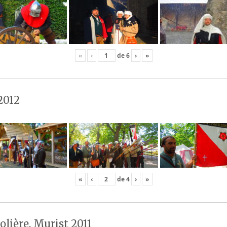
«
‹
de
6
›
»
2012
«
‹
de
4
›
»
olière, Murist 2011