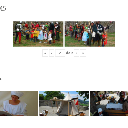
15
«
‹
de
2
›
»
4