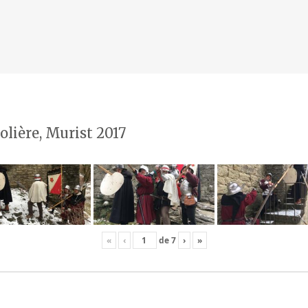
olière, Murist 2017
«
‹
de
7
›
»