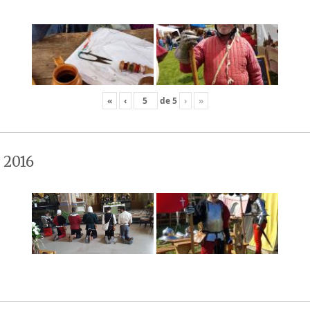
«
‹
de
5
›
»
 2016