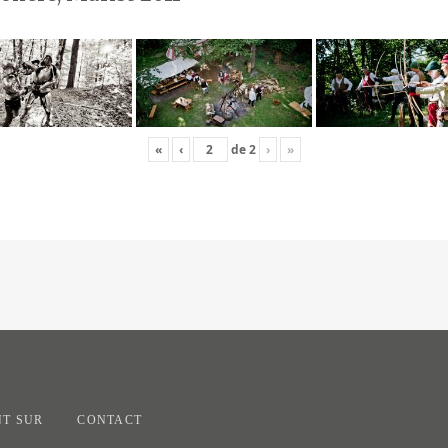
«
‹
de
2
›
»
T SUR
CONTACT