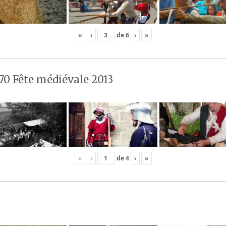
«
‹
de
6
›
»
70 Fête médiévale 2013
«
‹
de
4
›
»