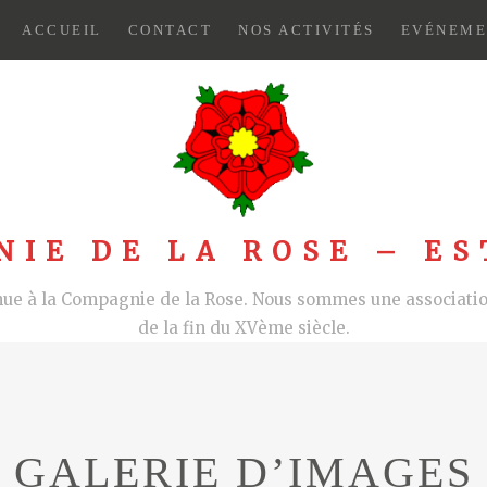
ACCUEIL
CONTACT
NOS ACTIVITÉS
EVÉNEME
NIE DE LA ROSE – ES
nue à la Compagnie de la Rose. Nous sommes une association
de la fin du XVème siècle.
GALERIE D’IMAGES