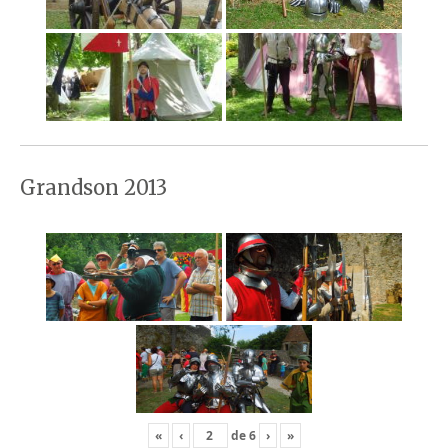
Grandson 2013
«
‹
de
6
›
»