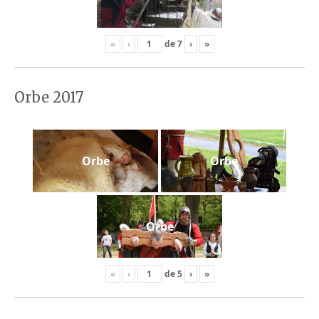
«
‹
de
7
›
»
Orbe 2017
Orbe
Orbe
Orbe
«
‹
de
5
›
»