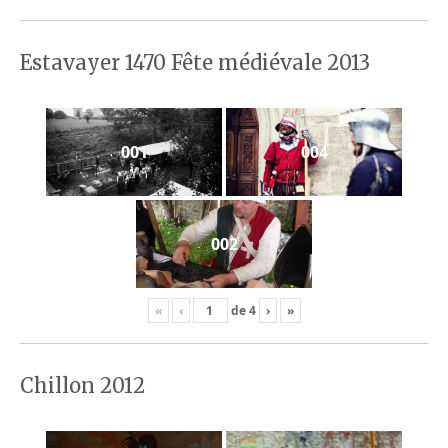
Estavayer 1470 Fête médiévale 2013
001
004
002
«
‹
de
4
›
»
Chillon 2012