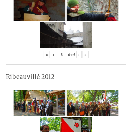
«
‹
de
6
›
»
Ribeauvillé 2012