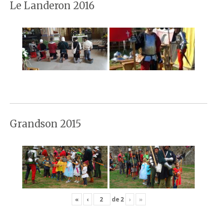
Le Landeron 2016
Grandson 2015
«
‹
de
2
›
»