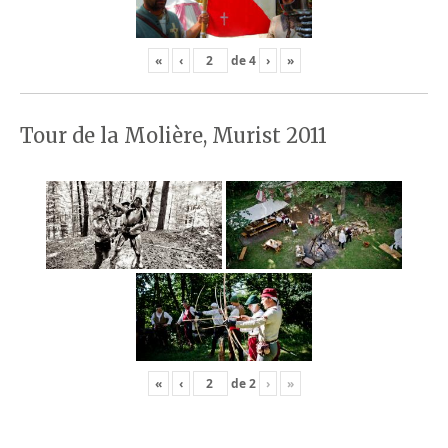
«
‹
de
4
›
»
Tour de la Molière, Murist 2011
«
‹
de
2
›
»