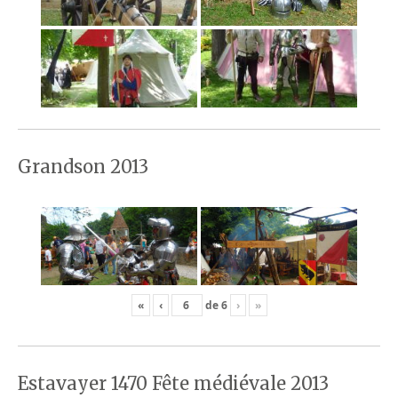
Grandson 2013
«
‹
de
6
›
»
Estavayer 1470 Fête médiévale 2013