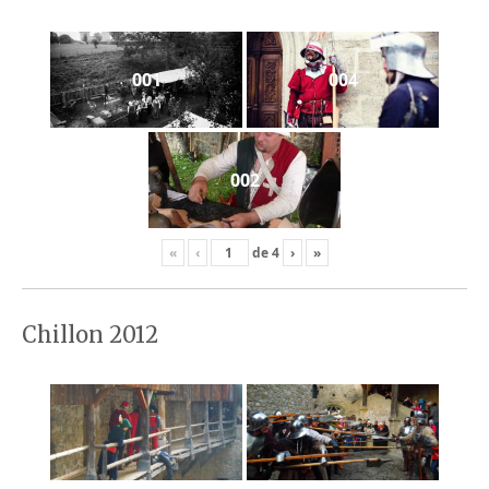
001
004
002
«
‹
de
4
›
»
Chillon 2012