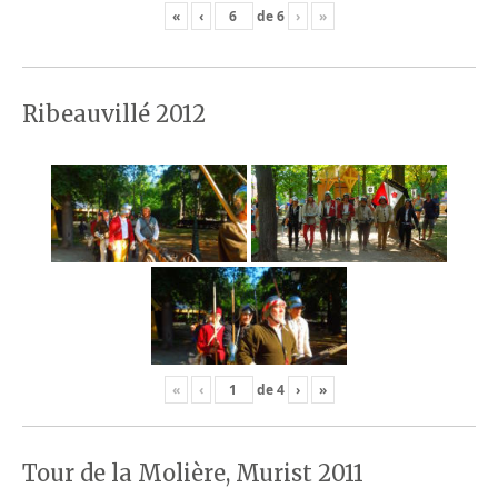
«
‹
de
6
›
»
Ribeauvillé 2012
«
‹
de
4
›
»
Tour de la Molière, Murist 2011