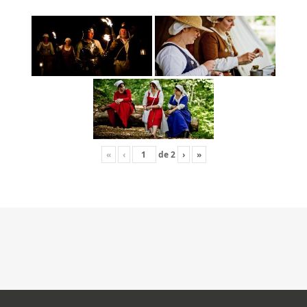
«
‹
de
2
›
»