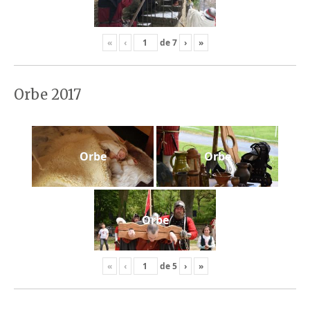
«
‹
de
7
›
»
Orbe 2017
Orbe
Orbe
Orbe
«
‹
de
5
›
»