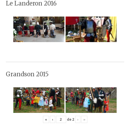
Le Landeron 2016
Grandson 2015
«
‹
de
2
›
»