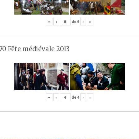
«
‹
de
6
›
»
70 Fête médiévale 2013
«
‹
de
4
›
»