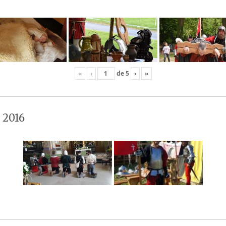
«
‹
de
5
›
»
 2016