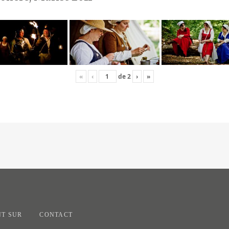
«
‹
de
2
›
»
T SUR
CONTACT