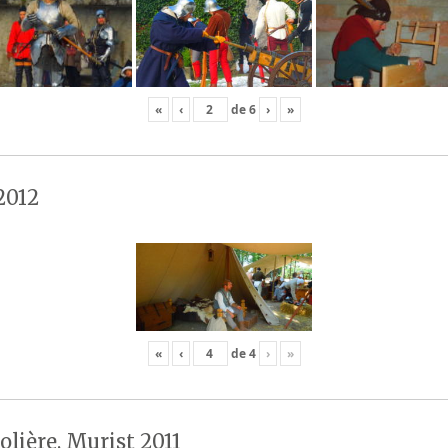
«
‹
de
6
›
»
2012
«
‹
de
4
›
»
olière, Murist 2011