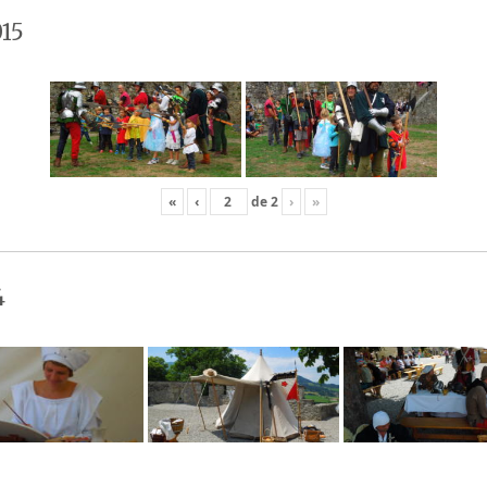
15
«
‹
de
2
›
»
4