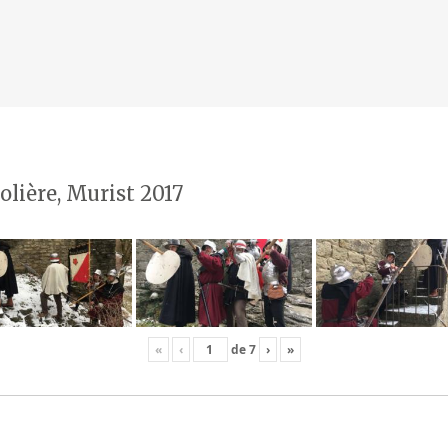
olière, Murist 2017
«
‹
de
7
›
»