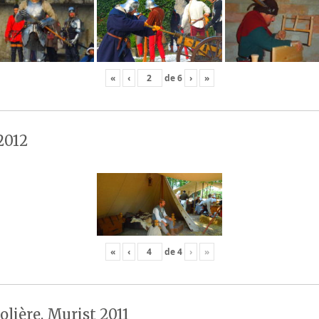
«
‹
de
6
›
»
2012
«
‹
de
4
›
»
olière, Murist 2011