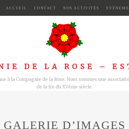
ACCUEIL
CONTACT
NOS ACTIVITÉS
EVÉNEME
NIE DE LA ROSE – ES
nue à la Compagnie de la Rose. Nous sommes une association
de la fin du XVème siècle.
GALERIE D’IMAGES