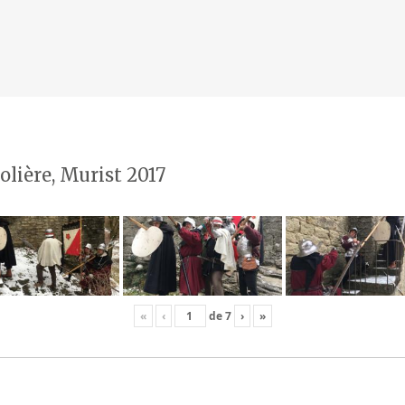
olière, Murist 2017
«
‹
de
7
›
»