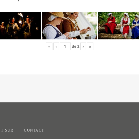
«
‹
de
2
›
»
T SUR
CONTACT