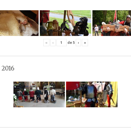
«
‹
de
5
›
»
 2016