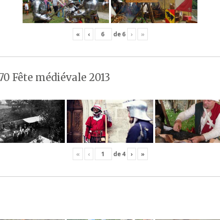
«
‹
de
6
›
»
70 Fête médiévale 2013
«
‹
de
4
›
»