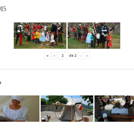
15
«
‹
de
2
›
»
4