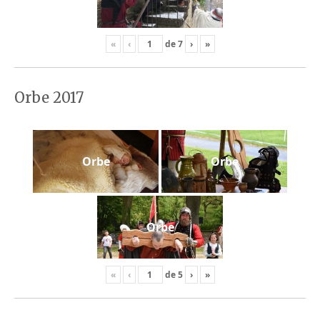
«
‹
de
7
›
»
Orbe 2017
Orbe
Orbe
Orbe
«
‹
de
5
›
»