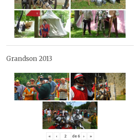
Grandson 2013
«
‹
de
6
›
»