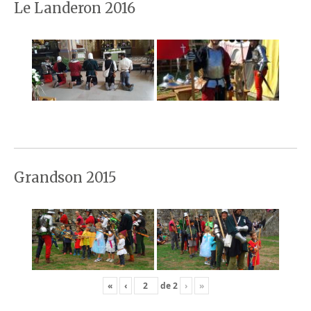
Le Landeron 2016
Grandson 2015
«
‹
de
2
›
»