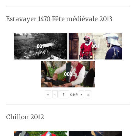
Estavayer 1470 Fête médiévale 2013
001
004
002
«
‹
de
4
›
»
Chillon 2012