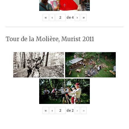
«
‹
de
4
›
»
Tour de la Molière, Murist 2011
«
‹
de
2
›
»