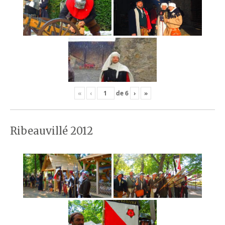
«
‹
de
6
›
»
Ribeauvillé 2012