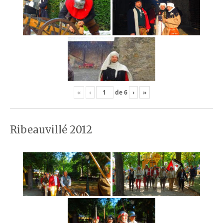
«
‹
de
6
›
»
Ribeauvillé 2012