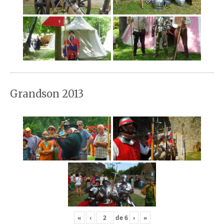
Grandson 2013
«
‹
de
6
›
»