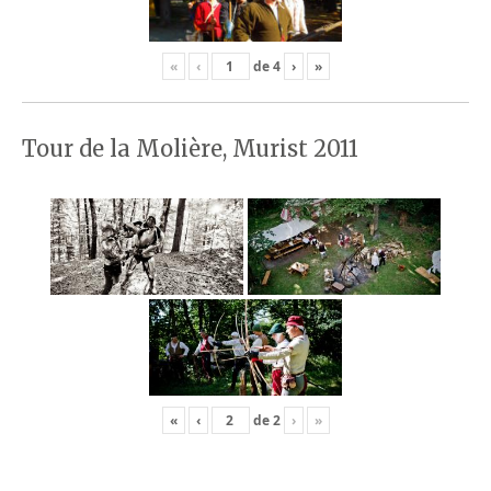
«
‹
de
4
›
»
Tour de la Molière, Murist 2011
«
‹
de
2
›
»