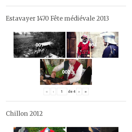
Estavayer 1470 Fête médiévale 2013
001
004
002
«
‹
de
4
›
»
Chillon 2012