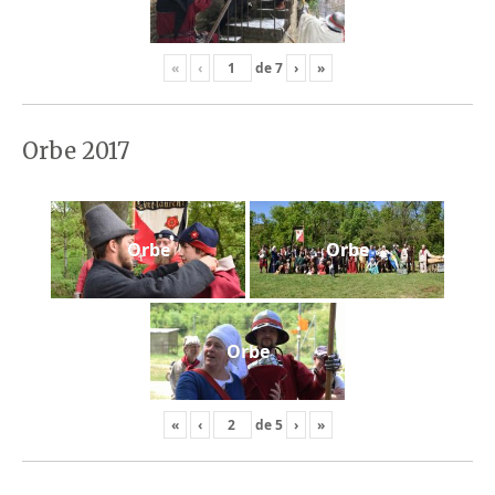
«
‹
de
7
›
»
Orbe 2017
Orbe
Orbe
Orbe
«
‹
de
5
›
»