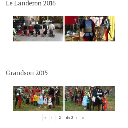
Le Landeron 2016
Grandson 2015
«
‹
de
2
›
»