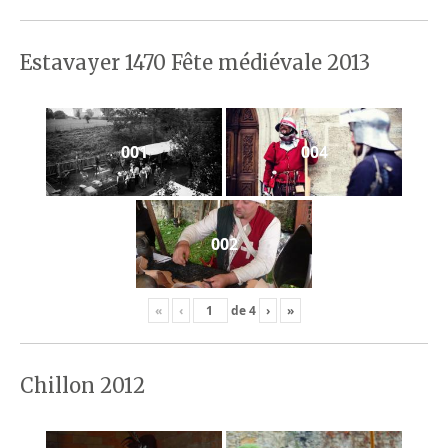
Estavayer 1470 Fête médiévale 2013
001
004
002
«
‹
de
4
›
»
Chillon 2012