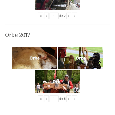
«
‹
de
7
›
»
Orbe 2017
Orbe
Orbe
Orbe
«
‹
de
5
›
»