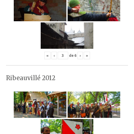
«
‹
de
6
›
»
Ribeauvillé 2012