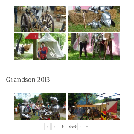
Grandson 2013
«
‹
de
6
›
»