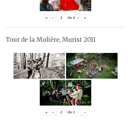
«
‹
de
4
›
»
Tour de la Molière, Murist 2011
«
‹
de
2
›
»