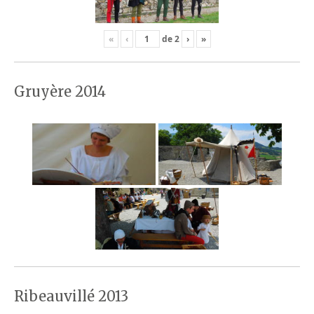
«
‹
de
2
›
»
Gruyère 2014
Ribeauvillé 2013