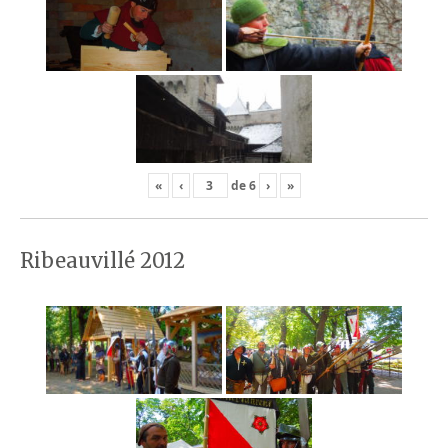
«
‹
de
6
›
»
Ribeauvillé 2012