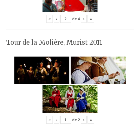
«
‹
de
4
›
»
Tour de la Molière, Murist 2011
«
‹
de
2
›
»