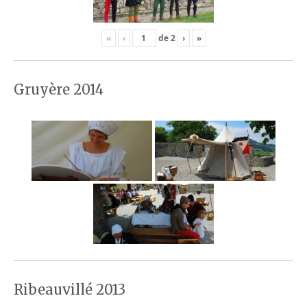
«
‹
de
2
›
»
Gruyère 2014
Ribeauvillé 2013