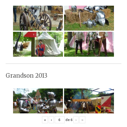
Grandson 2013
«
‹
de
6
›
»