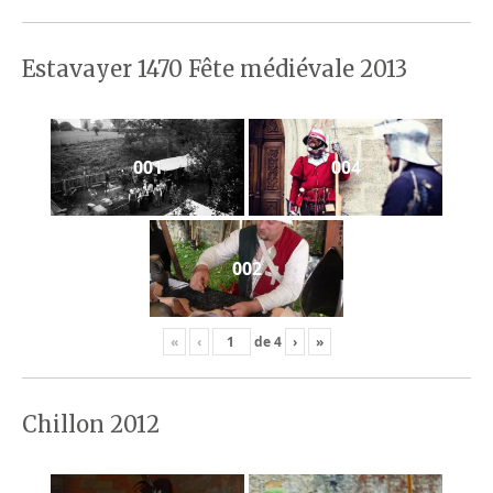
Estavayer 1470 Fête médiévale 2013
001
004
002
«
‹
de
4
›
»
Chillon 2012