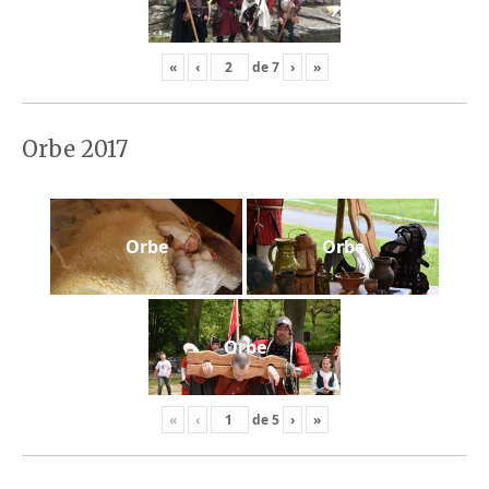
«
‹
de
7
›
»
Orbe 2017
Orbe
Orbe
Orbe
«
‹
de
5
›
»