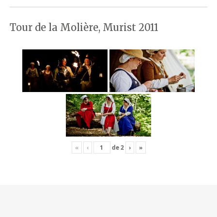
Tour de la Molière, Murist 2011
«
‹
de
2
›
»