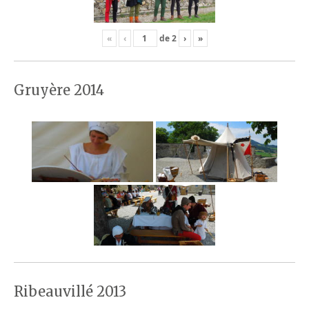
«
‹
de
2
›
»
Gruyère 2014
Ribeauvillé 2013