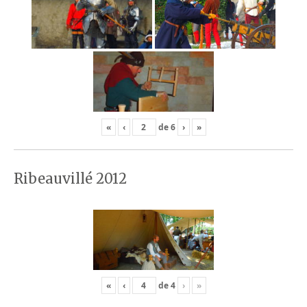
«
‹
de
6
›
»
Ribeauvillé 2012
«
‹
de
4
›
»