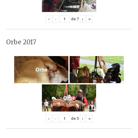
«
‹
de
7
›
»
Orbe 2017
Orbe
Orbe
Orbe
«
‹
de
5
›
»