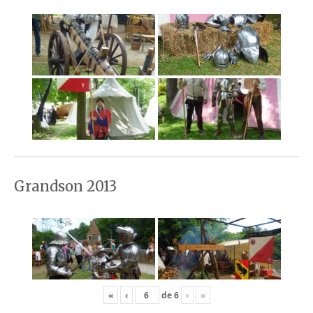
Grandson 2013
«
‹
de
6
›
»