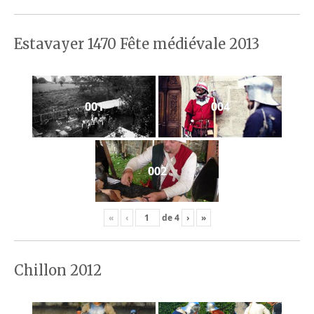
Estavayer 1470 Fête médiévale 2013
001
004
002
«
‹
de
4
›
»
Chillon 2012