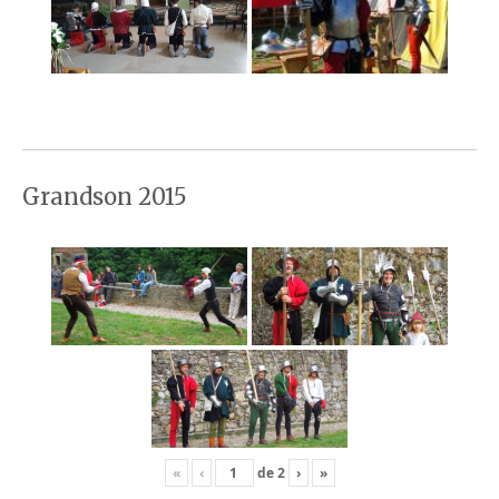
Grandson 2015
«
‹
de
2
›
»