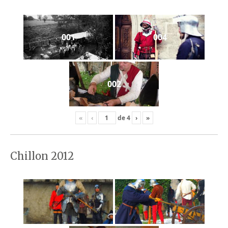
001
004
002
«
‹
de
4
›
»
Chillon 2012