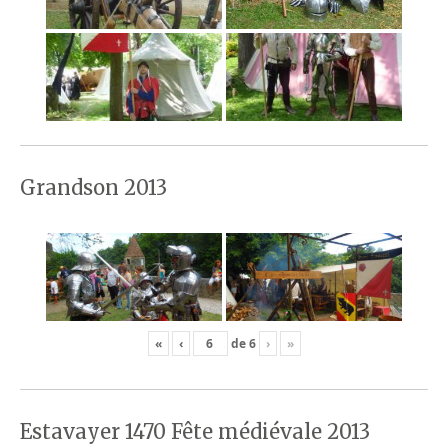
Grandson 2013
«
‹
de
6
›
»
Estavayer 1470 Fête médiévale 2013