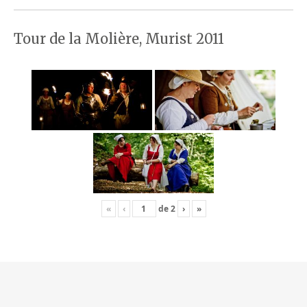
Tour de la Molière, Murist 2011
«
‹
de
2
›
»