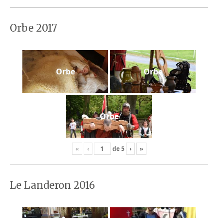
Orbe 2017
Orbe
Orbe
Orbe
«
‹
de
5
›
»
Le Landeron 2016