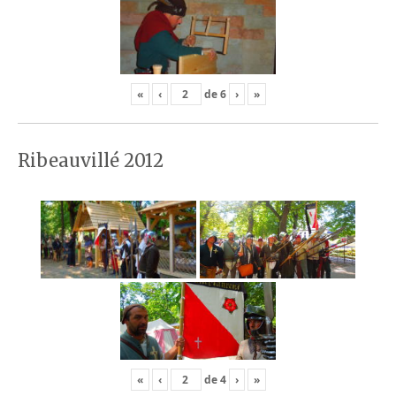
«
‹
de
6
›
»
Ribeauvillé 2012
«
‹
de
4
›
»