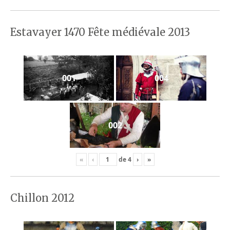
Estavayer 1470 Fête médiévale 2013
001
004
002
«
‹
de
4
›
»
Chillon 2012