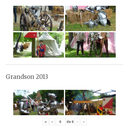
Grandson 2013
«
‹
de
6
›
»