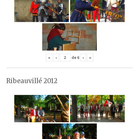
«
‹
de
6
›
»
Ribeauvillé 2012