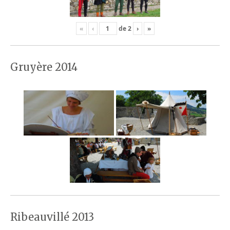
«
‹
de
2
›
»
Gruyère 2014
Ribeauvillé 2013