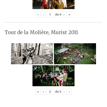
«
‹
de
4
›
»
Tour de la Molière, Murist 2011
«
‹
de
2
›
»