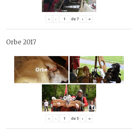
«
‹
de
7
›
»
Orbe 2017
Orbe
Orbe
Orbe
«
‹
de
5
›
»