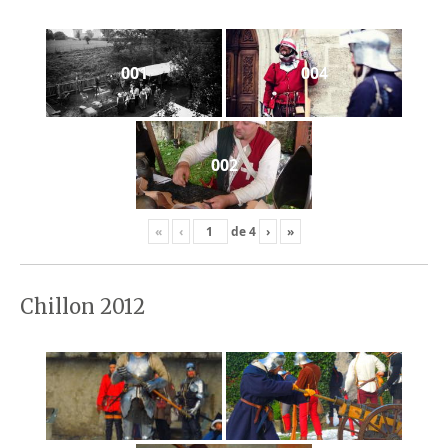
001
004
002
«
‹
de
4
›
»
Chillon 2012