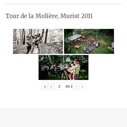
Tour de la Molière, Murist 2011
«
‹
de
2
›
»