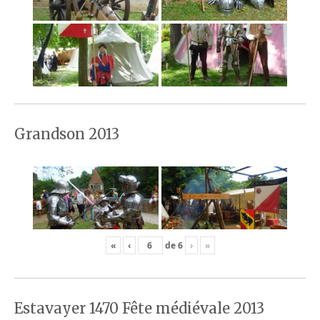
Grandson 2013
«
‹
de
6
›
»
Estavayer 1470 Fête médiévale 2013