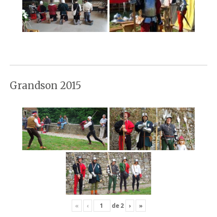
Grandson 2015
«
‹
de
2
›
»