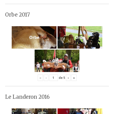
Orbe 2017
Orbe
Orbe
Orbe
«
‹
de
5
›
»
Le Landeron 2016