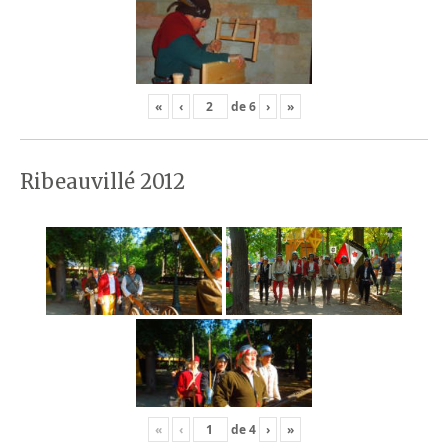
«
‹
de
6
›
»
Ribeauvillé 2012
«
‹
de
4
›
»