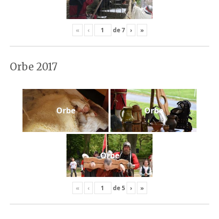
«
‹
de
7
›
»
Orbe 2017
Orbe
Orbe
Orbe
«
‹
de
5
›
»