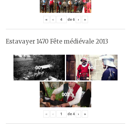
«
‹
de
6
›
»
Estavayer 1470 Fête médiévale 2013
001
004
002
«
‹
de
4
›
»