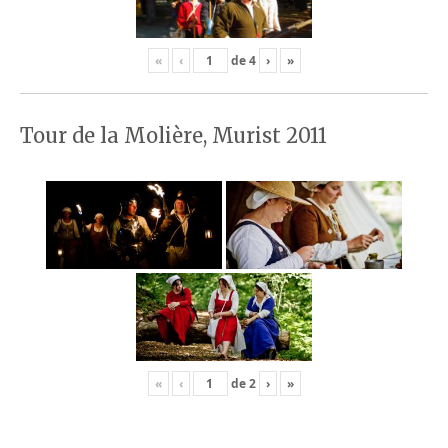
«
‹
de
4
›
»
Tour de la Molière, Murist 2011
«
‹
de
2
›
»