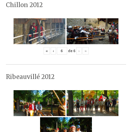
Chillon 2012
«
‹
de
6
›
»
Ribeauvillé 2012