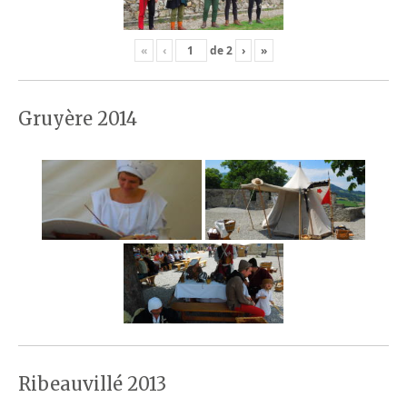
«
‹
de
2
›
»
Gruyère 2014
Ribeauvillé 2013