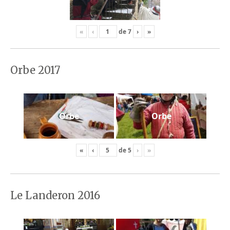
«
‹
de
7
›
»
Orbe 2017
Orbe
Orbe
«
‹
de
5
›
»
Le Landeron 2016