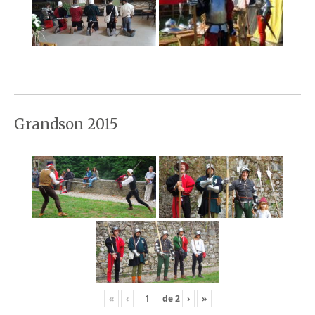
Grandson 2015
«
‹
de
2
›
»