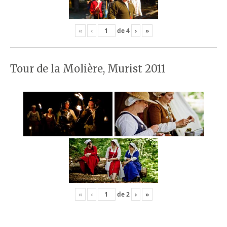
«
‹
de
4
›
»
Tour de la Molière, Murist 2011
«
‹
de
2
›
»