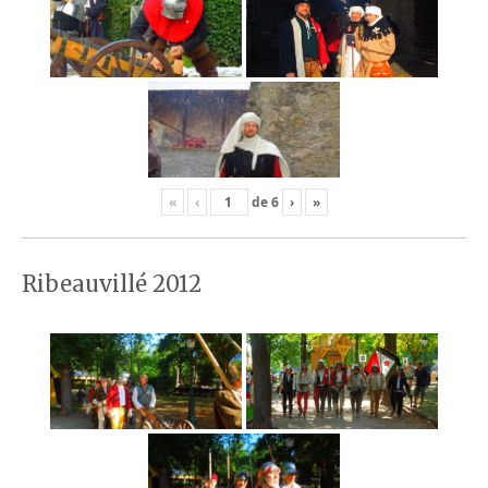
«
‹
de
6
›
»
Ribeauvillé 2012