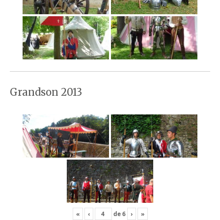
Grandson 2013
«
‹
de
6
›
»