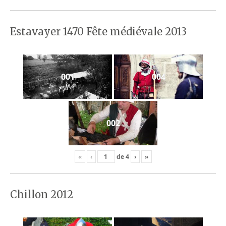
Estavayer 1470 Fête médiévale 2013
001
004
002
«
‹
de
4
›
»
Chillon 2012