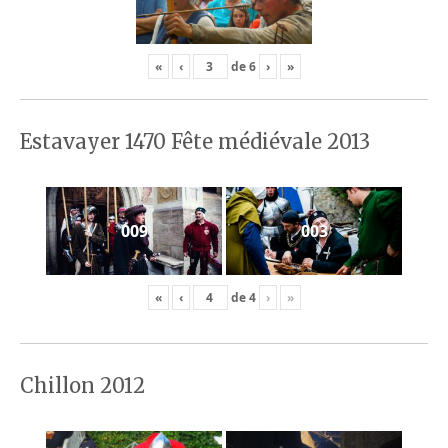
«
‹
de
6
›
»
Estavayer 1470 Fête médiévale 2013
009
003
«
‹
de
4
›
»
Chillon 2012