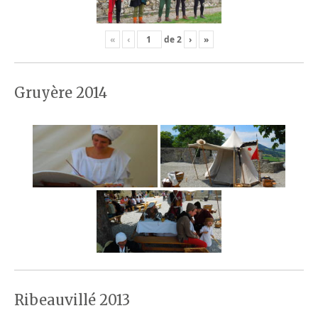
«
‹
de
2
›
»
Gruyère 2014
Ribeauvillé 2013