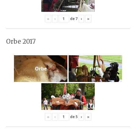
«
‹
de
7
›
»
Orbe 2017
Orbe
Orbe
Orbe
«
‹
de
5
›
»