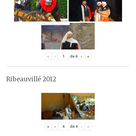
«
‹
de
6
›
»
Ribeauvillé 2012
«
‹
de
4
›
»