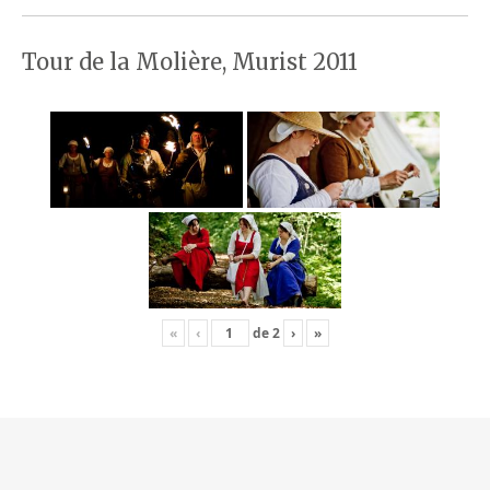
Tour de la Molière, Murist 2011
«
‹
de
2
›
»