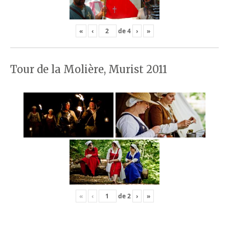
«
‹
de
4
›
»
Tour de la Molière, Murist 2011
«
‹
de
2
›
»