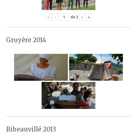
«
‹
de
2
›
»
Gruyère 2014
Ribeauvillé 2013