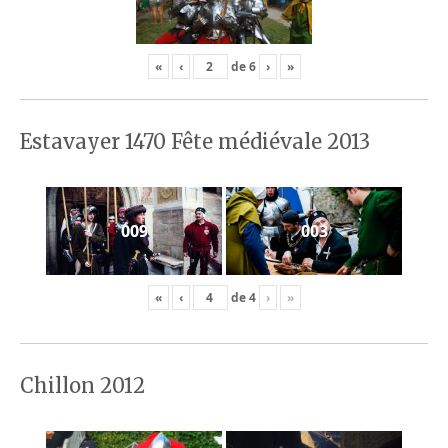
«
‹
de
6
›
»
Estavayer 1470 Fête médiévale 2013
009
003
«
‹
de
4
›
»
Chillon 2012