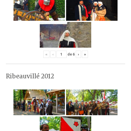
«
‹
de
6
›
»
Ribeauvillé 2012