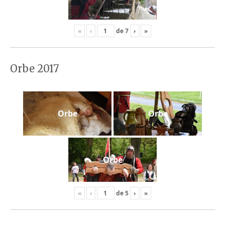
«
‹
de
7
›
»
Orbe 2017
Orbe
Orbe
Orbe
«
‹
de
5
›
»