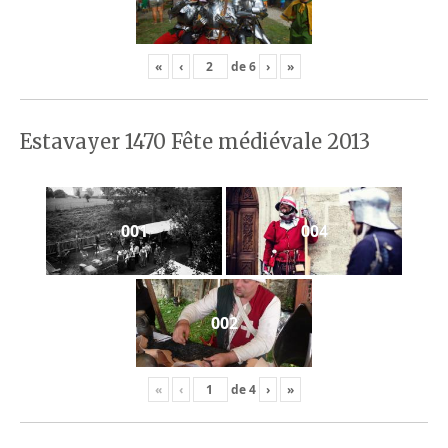
«
‹
de
6
›
»
Estavayer 1470 Fête médiévale 2013
001
004
002
«
‹
de
4
›
»