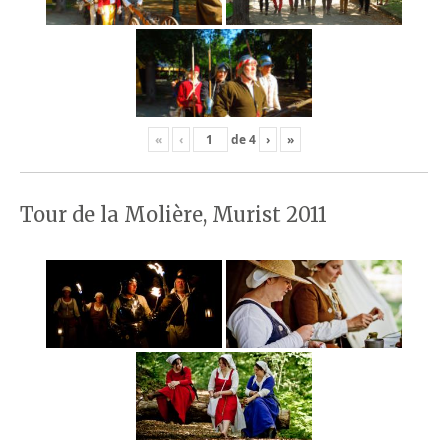
«
‹
de
4
›
»
Tour de la Molière, Murist 2011