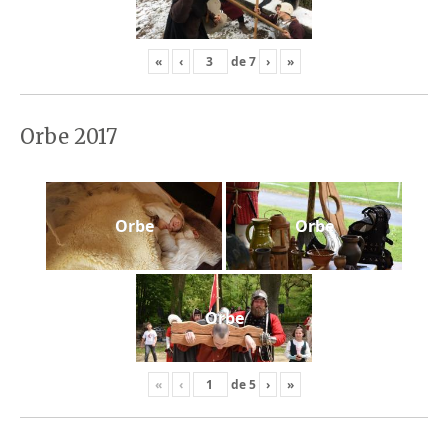
«
‹
de
7
›
»
Orbe 2017
Orbe
Orbe
Orbe
«
‹
de
5
›
»