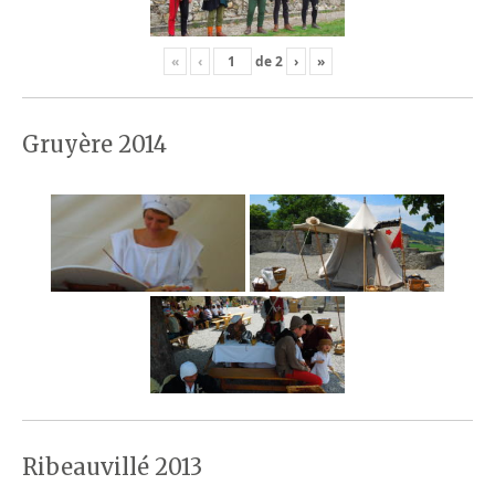
«
‹
de
2
›
»
Gruyère 2014
Ribeauvillé 2013