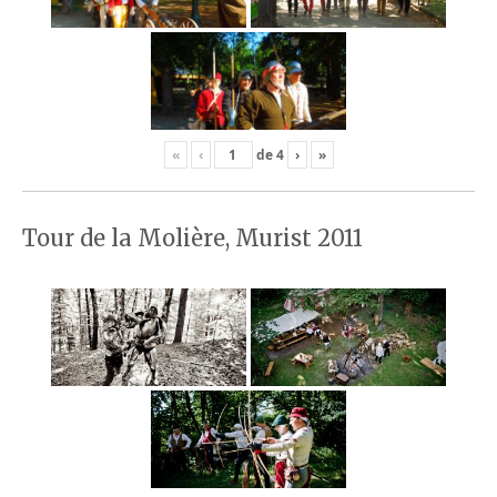
«
‹
de
4
›
»
Tour de la Molière, Murist 2011