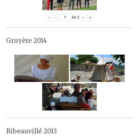
«
‹
de
2
›
»
Gruyère 2014
Ribeauvillé 2013