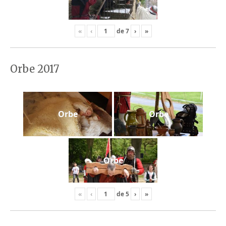
«
‹
de
7
›
»
Orbe 2017
Orbe
Orbe
Orbe
«
‹
de
5
›
»