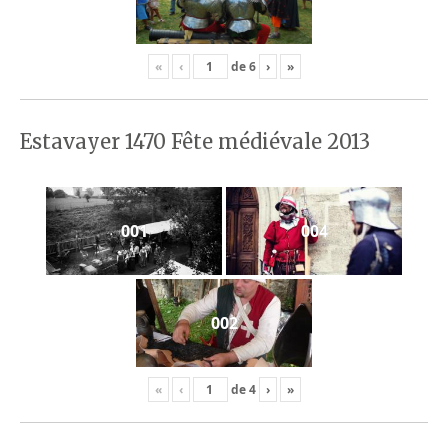
«
‹
de
6
›
»
Estavayer 1470 Fête médiévale 2013
001
004
002
«
‹
de
4
›
»