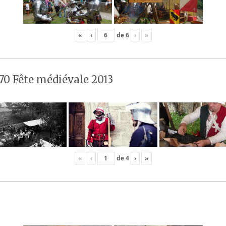
«
‹
de
6
›
»
70 Fête médiévale 2013
«
‹
de
4
›
»