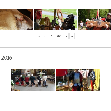
«
‹
de
5
›
»
 2016