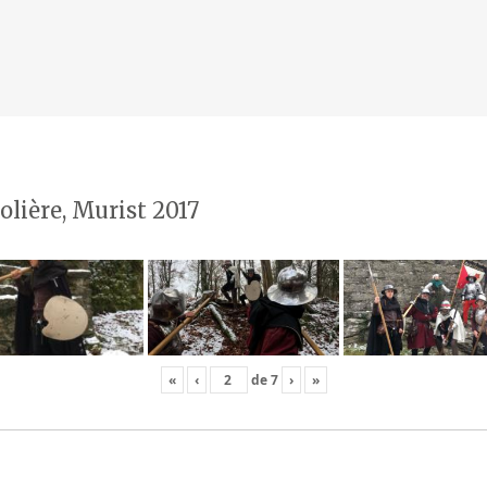
olière, Murist 2017
«
‹
de
7
›
»