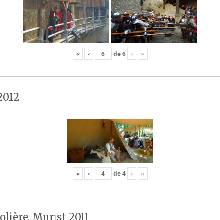
«
‹
de
6
›
»
2012
«
‹
de
4
›
»
olière, Murist 2011