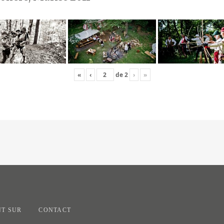
«
‹
de
2
›
»
T SUR
CONTACT