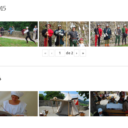
15
«
‹
de
2
›
»
4