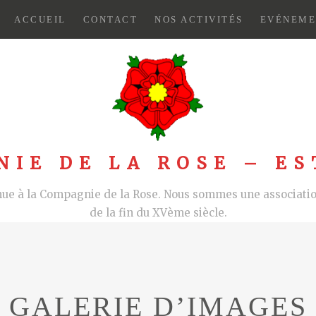
ACCUEIL
CONTACT
NOS ACTIVITÉS
EVÉNEME
NIE DE LA ROSE – ES
nue à la Compagnie de la Rose. Nous sommes une association
de la fin du XVème siècle.
GALERIE D’IMAGES