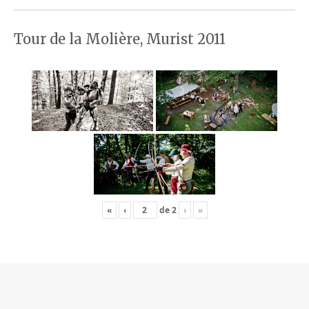
Tour de la Molière, Murist 2011
«
‹
de
2
›
»