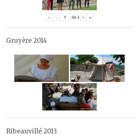
«
‹
de
2
›
»
Gruyère 2014
Ribeauvillé 2013