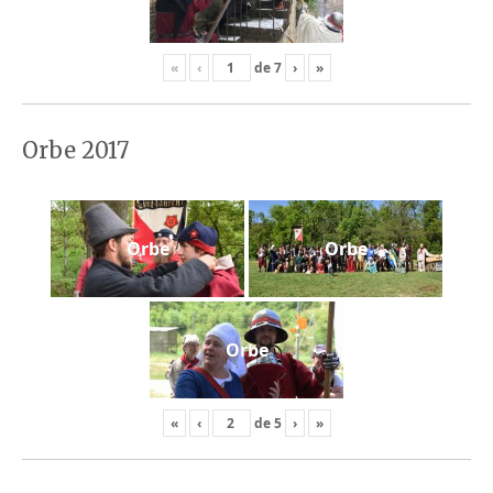
«
‹
de
7
›
»
Orbe 2017
Orbe
Orbe
Orbe
«
‹
de
5
›
»