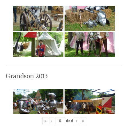
Grandson 2013
«
‹
de
6
›
»