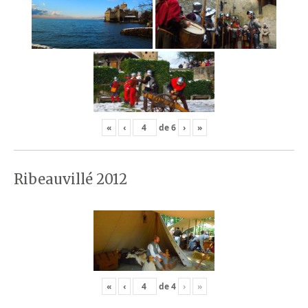
«
‹
de
6
›
»
Ribeauvillé 2012
«
‹
de
4
›
»