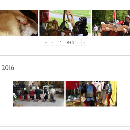
«
‹
de
5
›
»
 2016