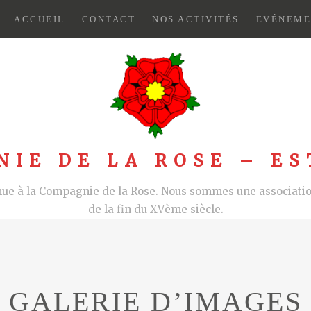
ACCUEIL
CONTACT
NOS ACTIVITÉS
EVÉNEME
NIE DE LA ROSE – ES
nue à la Compagnie de la Rose. Nous sommes une association
de la fin du XVème siècle.
GALERIE D’IMAGES