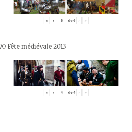
«
‹
de
6
›
»
70 Fête médiévale 2013
«
‹
de
4
›
»