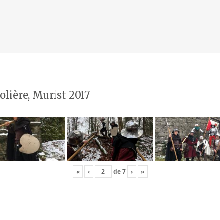
olière, Murist 2017
«
‹
de
7
›
»