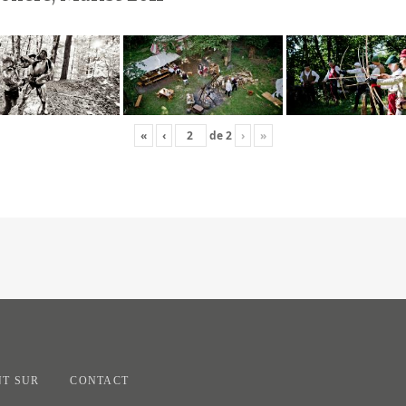
«
‹
de
2
›
»
T SUR
CONTACT