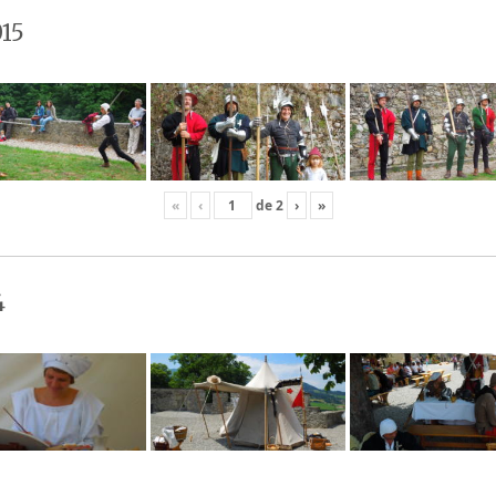
15
«
‹
de
2
›
»
4