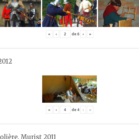
«
‹
de
6
›
»
2012
«
‹
de
4
›
»
olière, Murist 2011