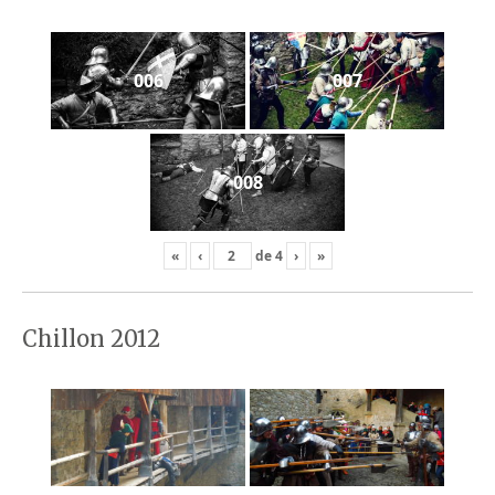
006
007
008
«
‹
de
4
›
»
Chillon 2012