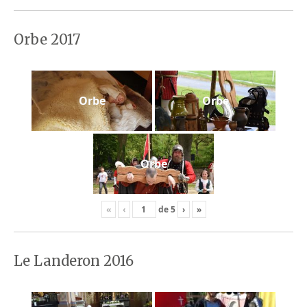
Orbe 2017
Orbe
Orbe
Orbe
«
‹
de
5
›
»
Le Landeron 2016