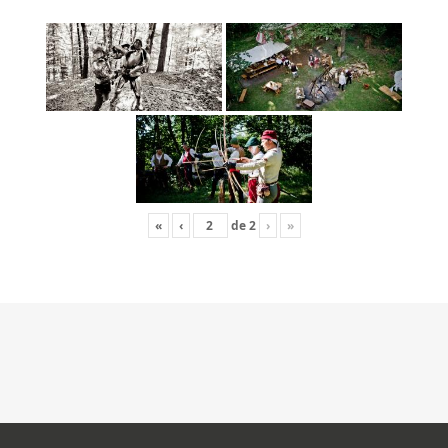
«
‹
de
2
›
»