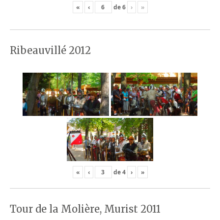
«
‹
de
6
›
»
Ribeauvillé 2012
«
‹
de
4
›
»
Tour de la Molière, Murist 2011