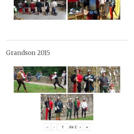
Grandson 2015
«
‹
de
2
›
»