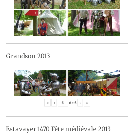
Grandson 2013
«
‹
de
6
›
»
Estavayer 1470 Fête médiévale 2013