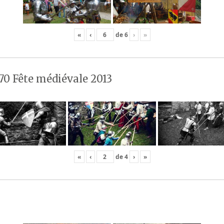
«
‹
de
6
›
»
70 Fête médiévale 2013
«
‹
de
4
›
»