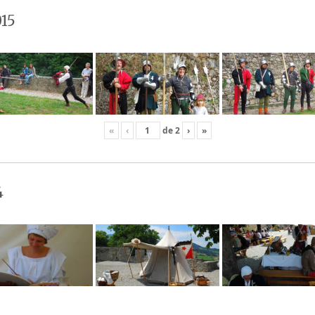
15
«
‹
de
2
›
»
4