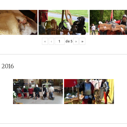
«
‹
de
5
›
»
 2016