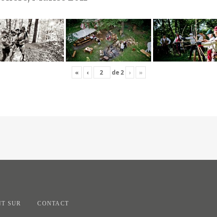
«
‹
de
2
›
»
T SUR
CONTACT