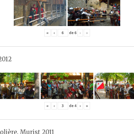
«
‹
de
6
›
»
2012
«
‹
de
4
›
»
olière, Murist 2011