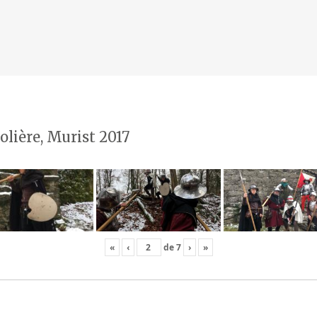
olière, Murist 2017
«
‹
de
7
›
»