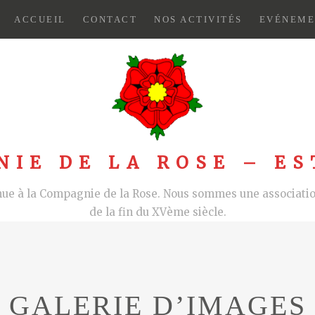
ACCUEIL
CONTACT
NOS ACTIVITÉS
EVÉNEME
NIE DE LA ROSE – ES
nue à la Compagnie de la Rose. Nous sommes une association
de la fin du XVème siècle.
GALERIE D’IMAGES