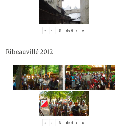
«
‹
de
6
›
»
Ribeauvillé 2012
«
‹
de
4
›
»