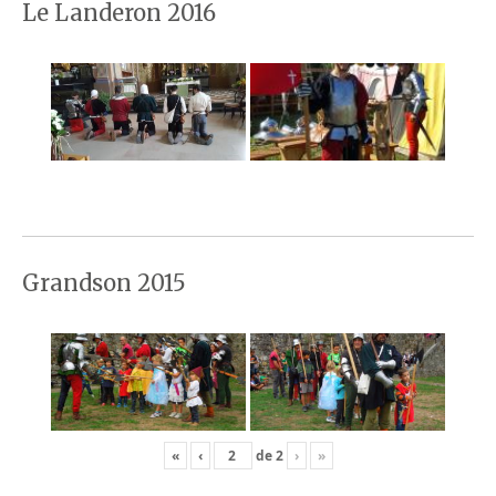
Le Landeron 2016
Grandson 2015
«
‹
de
2
›
»