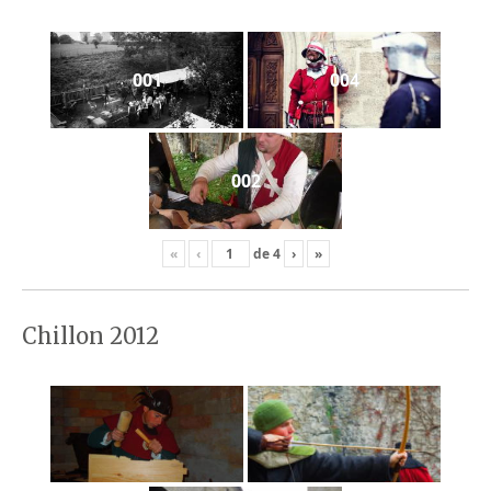
001
004
002
«
‹
de
4
›
»
Chillon 2012