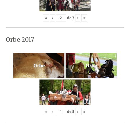
«
‹
de
7
›
»
Orbe 2017
Orbe
Orbe
Orbe
«
‹
de
5
›
»