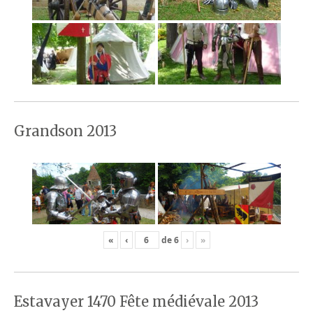
Grandson 2013
«
‹
de
6
›
»
Estavayer 1470 Fête médiévale 2013