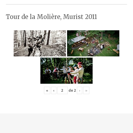
Tour de la Molière, Murist 2011
«
‹
de
2
›
»