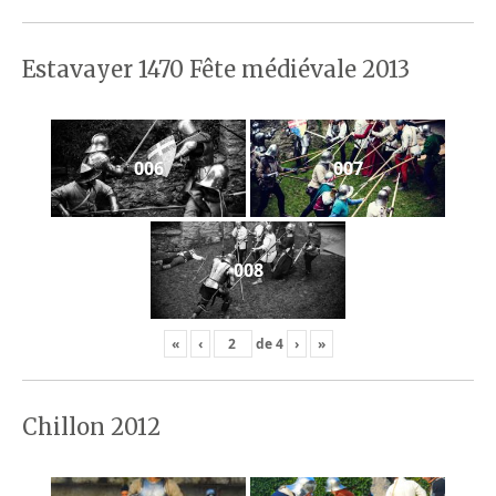
Estavayer 1470 Fête médiévale 2013
006
007
008
«
‹
de
4
›
»
Chillon 2012