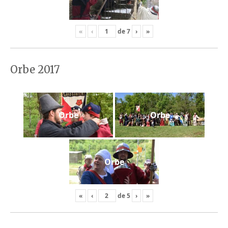
«
‹
de
7
›
»
Orbe 2017
Orbe
Orbe
Orbe
«
‹
de
5
›
»