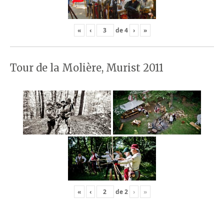
«
‹
de
4
›
»
Tour de la Molière, Murist 2011
«
‹
de
2
›
»