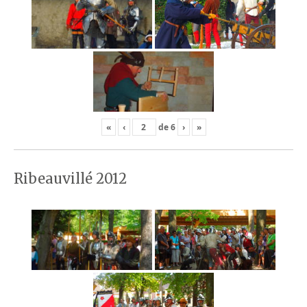
«
‹
de
6
›
»
Ribeauvillé 2012