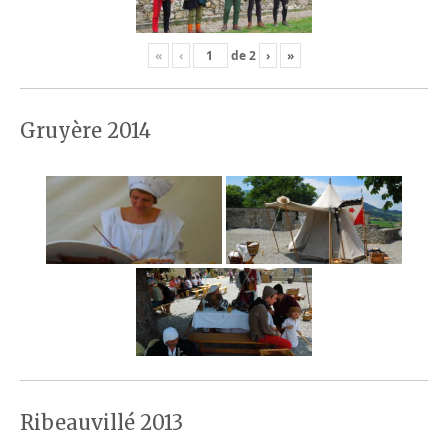
«
‹
de
2
›
»
Gruyère 2014
Ribeauvillé 2013