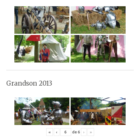
Grandson 2013
«
‹
de
6
›
»