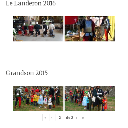
Le Landeron 2016
Grandson 2015
«
‹
de
2
›
»