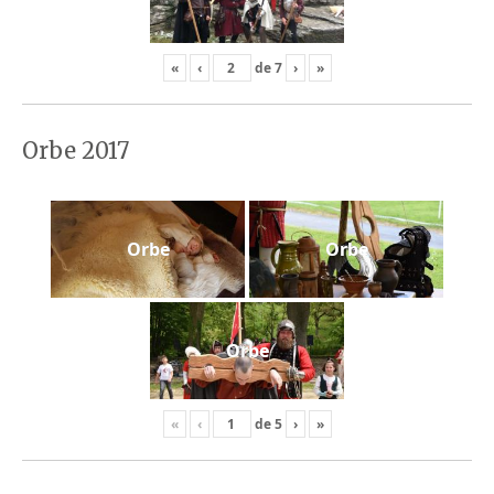
«
‹
de
7
›
»
Orbe 2017
Orbe
Orbe
Orbe
«
‹
de
5
›
»