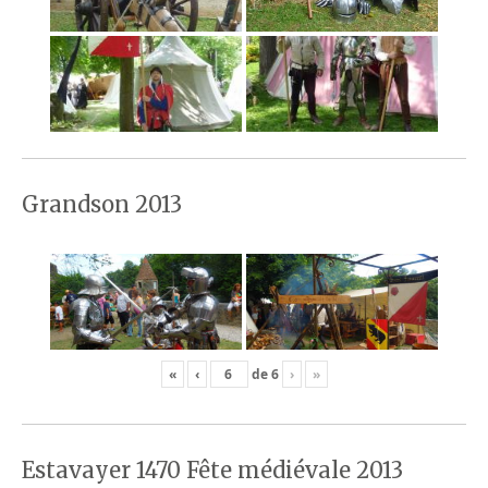
Grandson 2013
«
‹
de
6
›
»
Estavayer 1470 Fête médiévale 2013