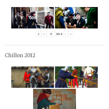
009
003
«
‹
de
4
›
»
Chillon 2012