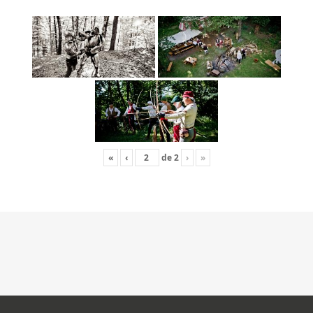
«
‹
de
2
›
»