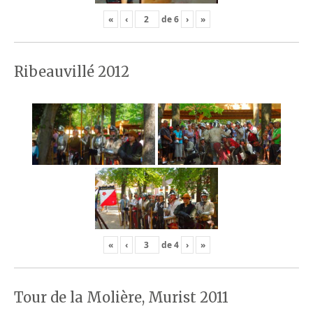
«
‹
de
6
›
»
Ribeauvillé 2012
«
‹
de
4
›
»
Tour de la Molière, Murist 2011