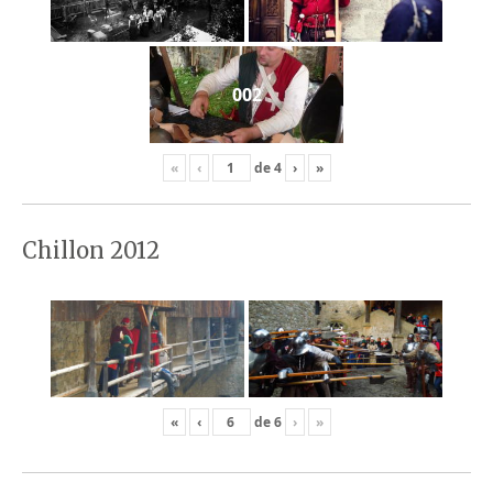
002
«
‹
de
4
›
»
Chillon 2012
«
‹
de
6
›
»