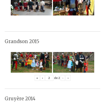
Grandson 2015
«
‹
de
2
›
»
Gruyère 2014