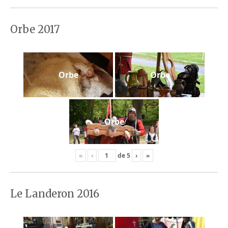
Orbe 2017
Orbe
Orbe
Orbe
«
‹
de
5
›
»
Le Landeron 2016