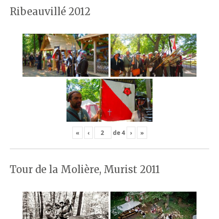
Ribeauvillé 2012
«
‹
de
4
›
»
Tour de la Molière, Murist 2011