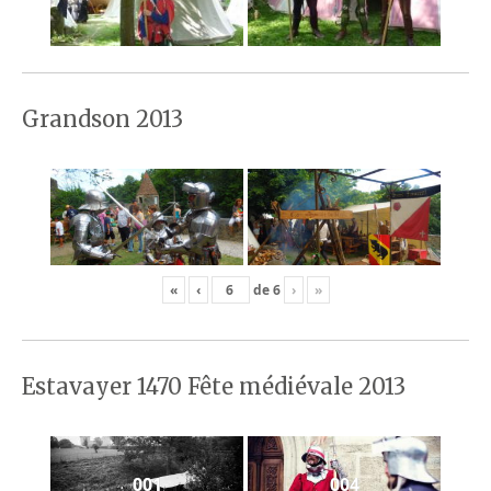
Grandson 2013
«
‹
de
6
›
»
Estavayer 1470 Fête médiévale 2013
001
004