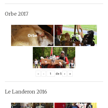
Orbe 2017
Orbe
Orbe
Orbe
«
‹
de
5
›
»
Le Landeron 2016