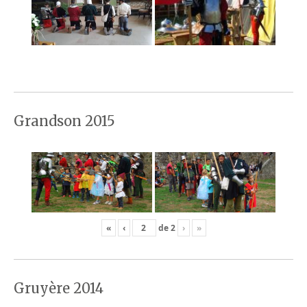
Grandson 2015
«
‹
de
2
›
»
Gruyère 2014