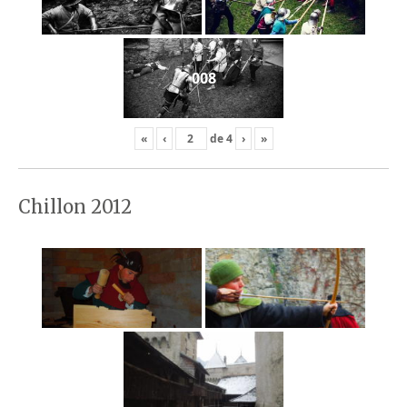
008
«
‹
de
4
›
»
Chillon 2012