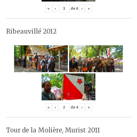
«
‹
de
6
›
»
Ribeauvillé 2012
«
‹
de
4
›
»
Tour de la Molière, Murist 2011