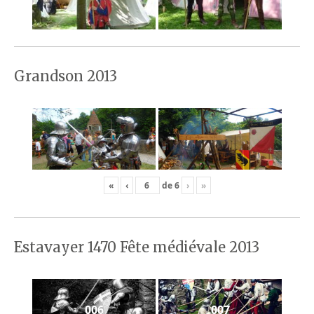
Grandson 2013
«
‹
de
6
›
»
Estavayer 1470 Fête médiévale 2013
006
007