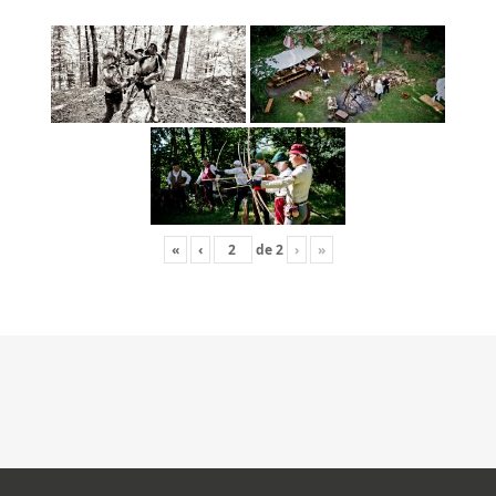
«
‹
de
2
›
»