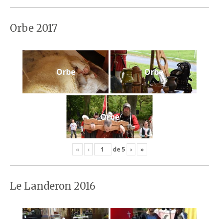
Orbe 2017
Orbe
Orbe
Orbe
«
‹
de
5
›
»
Le Landeron 2016