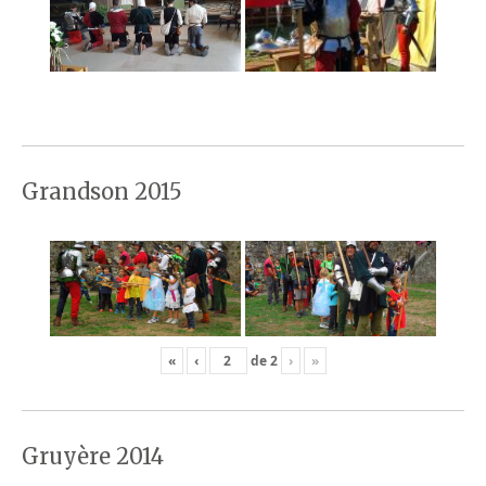
Grandson 2015
«
‹
de
2
›
»
Gruyère 2014