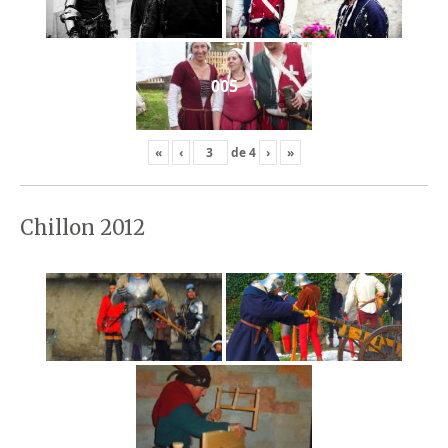
005
«
‹
de
4
›
»
Chillon 2012