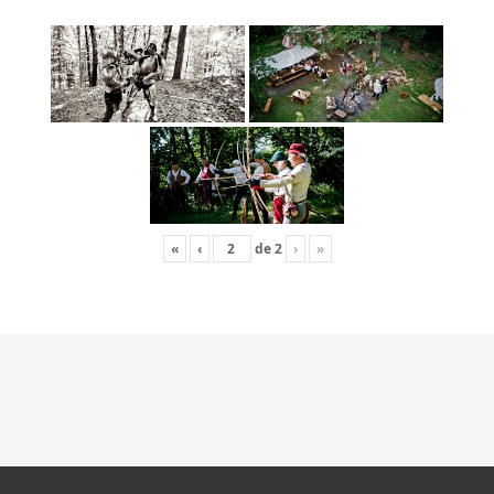
«
‹
de
2
›
»