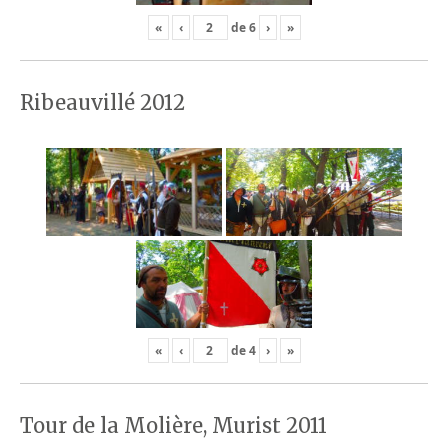
«
‹
de
6
›
»
Ribeauvillé 2012
«
‹
de
4
›
»
Tour de la Molière, Murist 2011