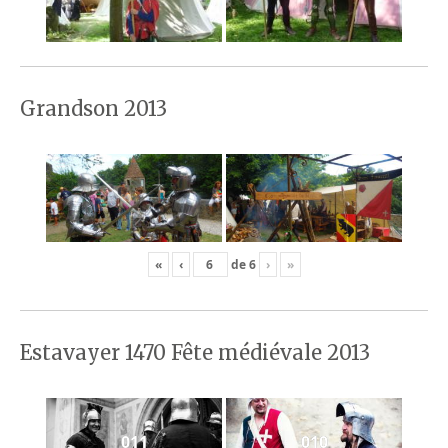
Grandson 2013
«
‹
de
6
›
»
Estavayer 1470 Fête médiévale 2013
011
010