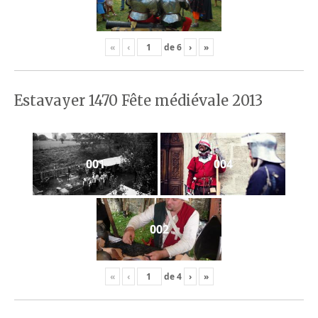
«
‹
de
6
›
»
Estavayer 1470 Fête médiévale 2013
001
004
002
«
‹
de
4
›
»