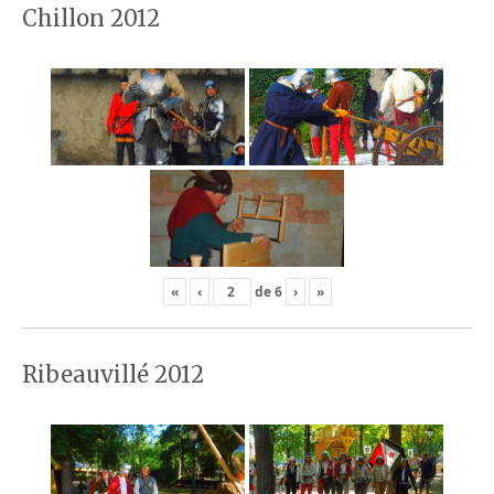
Chillon 2012
«
‹
de
6
›
»
Ribeauvillé 2012