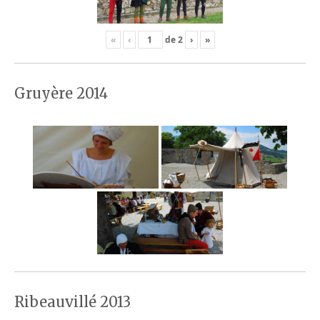
«
‹
de
2
›
»
Gruyère 2014
Ribeauvillé 2013