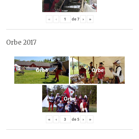
«
‹
de
7
›
»
Orbe 2017
Orbe
Orbe
Orbe
«
‹
de
5
›
»