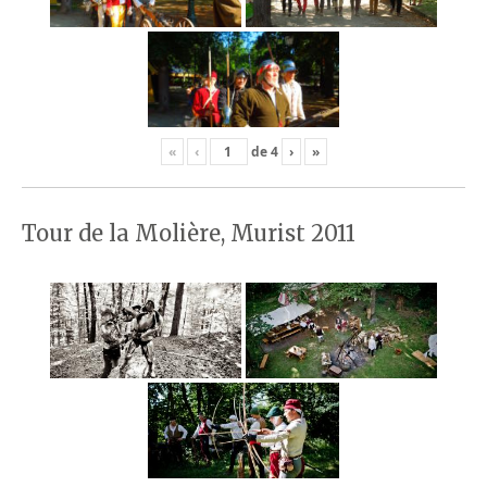
«
‹
de
4
›
»
Tour de la Molière, Murist 2011