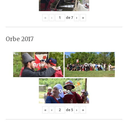
«
‹
de
7
›
»
Orbe 2017
Orbe
Orbe
Orbe
«
‹
de
5
›
»