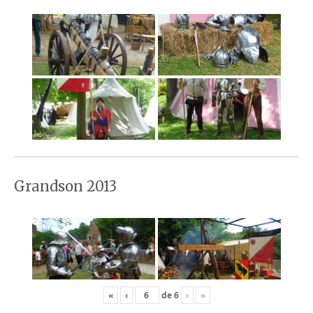
Grandson 2013
«
‹
de
6
›
»