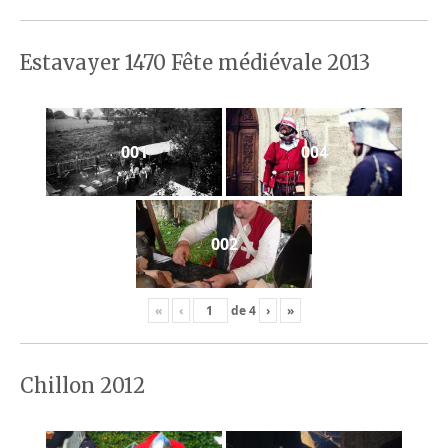
Estavayer 1470 Fête médiévale 2013
001
004
002
«
‹
de
4
›
»
Chillon 2012