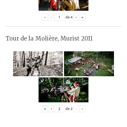
«
‹
de
4
›
»
Tour de la Molière, Murist 2011
«
‹
de
2
›
»