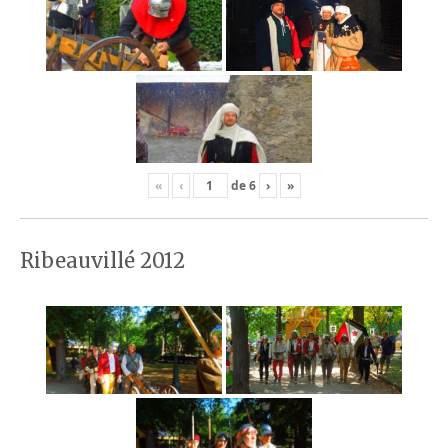
«
‹
de
6
›
»
Ribeauvillé 2012