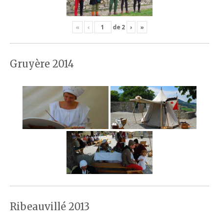
«
‹
de
2
›
»
Gruyère 2014
Ribeauvillé 2013