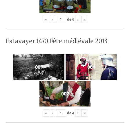
«
‹
de
6
›
»
Estavayer 1470 Fête médiévale 2013
001
004
002
«
‹
de
4
›
»