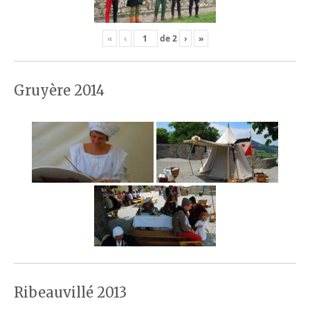
«
‹
de
2
›
»
Gruyère 2014
Ribeauvillé 2013