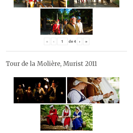
«
‹
de
4
›
»
Tour de la Molière, Murist 2011