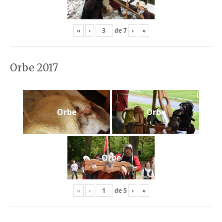
«
‹
de
7
›
»
Orbe 2017
Orbe
Orbe
Orbe
«
‹
de
5
›
»