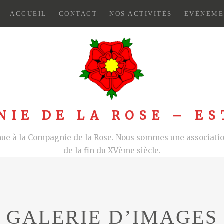
ACCUEIL
CONTACT
NOS ACTIVITÉS
EVÉNEME
NIE DE LA ROSE – ES
nue à la Compagnie de la Rose. Nous sommes une association
de la fin du XVème siècle.
GALERIE D’IMAGES