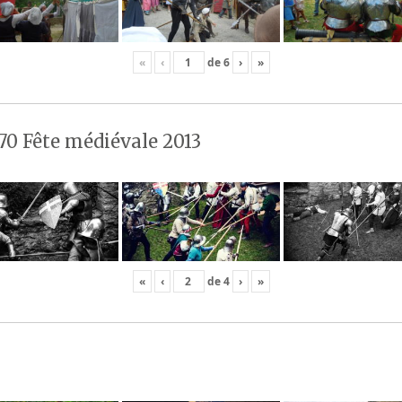
«
‹
de
6
›
»
70 Fête médiévale 2013
«
‹
de
4
›
»