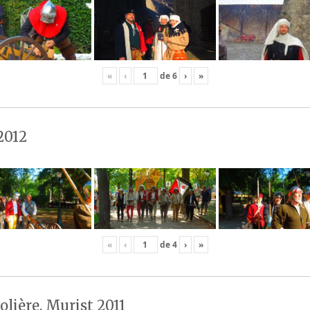
«
‹
de
6
›
»
2012
«
‹
de
4
›
»
olière, Murist 2011