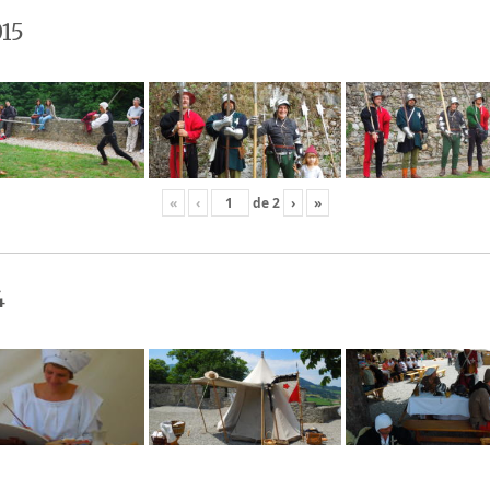
15
«
‹
de
2
›
»
4