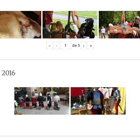
«
‹
de
5
›
»
 2016