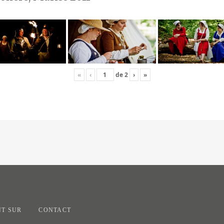
«
‹
de
2
›
»
T SUR
CONTACT