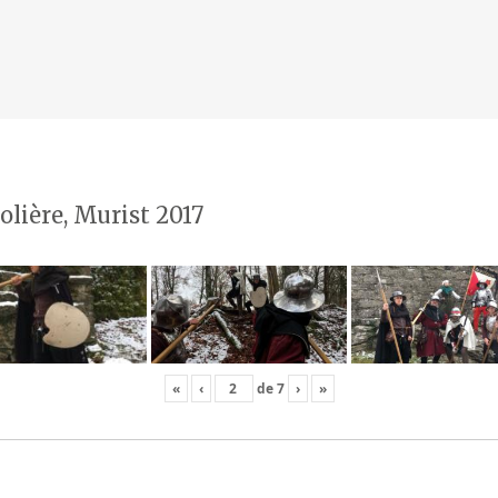
olière, Murist 2017
«
‹
de
7
›
»