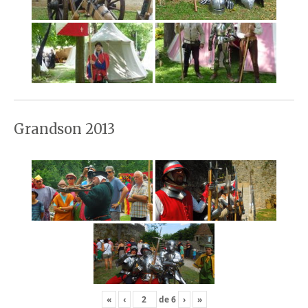
Grandson 2013
«
‹
de
6
›
»