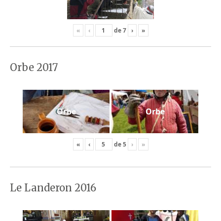
«
‹
de
7
›
»
Orbe 2017
Orbe
Orbe
«
‹
de
5
›
»
Le Landeron 2016