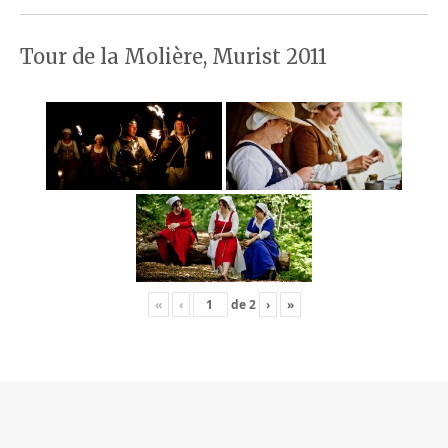
Tour de la Molière, Murist 2011
«
‹
de
2
›
»