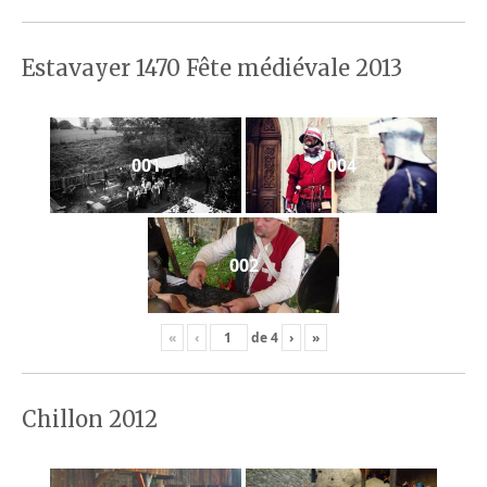
Estavayer 1470 Fête médiévale 2013
001
004
002
«
‹
de
4
›
»
Chillon 2012