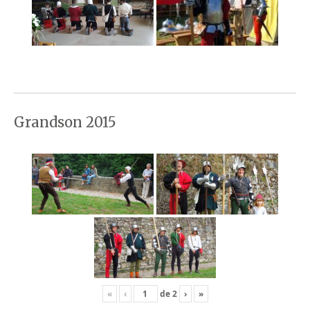
Grandson 2015
«
‹
de
2
›
»