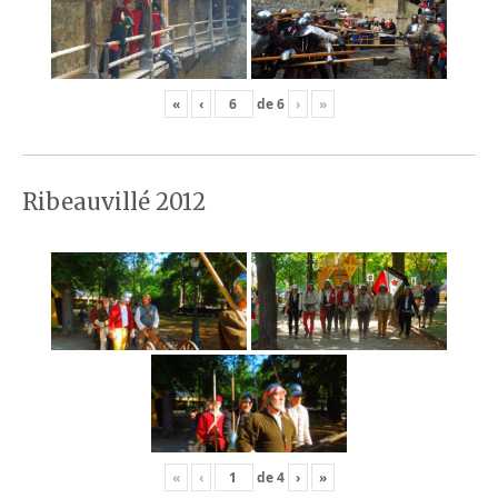
«
‹
de
6
›
»
Ribeauvillé 2012
«
‹
de
4
›
»