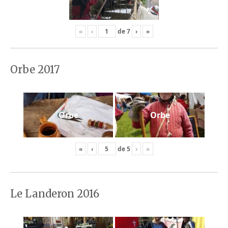
«
‹
de
7
›
»
Orbe 2017
Orbe
Orbe
«
‹
de
5
›
»
Le Landeron 2016