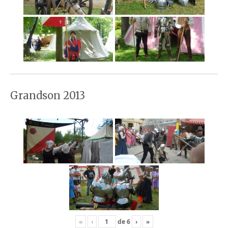
Grandson 2013
«
‹
de
6
›
»