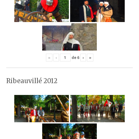
«
‹
de
6
›
»
Ribeauvillé 2012