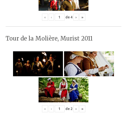
«
‹
de
4
›
»
Tour de la Molière, Murist 2011
«
‹
de
2
›
»