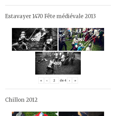
Estavayer 1470 Fête médiévale 2013
006
007
008
«
‹
de
4
›
»
Chillon 2012