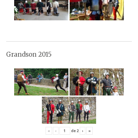
Grandson 2015
«
‹
de
2
›
»